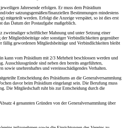
m jeweiligen Jahresende erfolgen. Er muss dem Präsidium
en und/oder satzungsgemäßen/finanziellen Bestimmungen mindestens
 mitgeteilt werden. Erfolgt die Anzeige verspätet, so ist dies erst
 ist das Datum der Postaufgabe maßgeblich.
tz zweimaliger schriftlicher Mahnung und unter Setzung einer
 der Mitgliedsbeiträge oder sonstiger Verbindlichkeiten gegenüber
r fällig gewordenen Mitgliedsbeiträge und Verbindlichkeiten bleibt
ein kann vom Präsidium mit 2/3 Mehrheit beschlossen werden und
g. Ausschlussgründe sind neben den bereits angeführten,
ten sowie unehrenhaftes und vereinsschädigendes Verhalten.
mitgeteilte Entscheidung des Präsidiums an die Generalversammlung
Wochen davor beim Präsidium eingelangt sein. Die Berufung muss
ng. Die Mitgliedschaft ruht bis zur Entscheidung durch die
 Absatz 4 genannten Gründen von der Generalversammlung über
 Vereins teilzunehmen sowie die Einrichtungen des Vereins zu