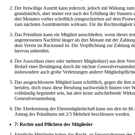
Der freiwillige Austritt kann jederzeit, jedoch mit Wirkung zu
grundsätzlich, aber immer erst nach der Erfüllung der Statut
drei Monaten vorher schriftlich (eingeschrieben auf dem Postweg)
zum nächsten Austrittstermin wirksam. Für die Rechtzeitigkeit
Das Präsidium kann ein Mitglied ausschließen, wenn dieses tro
angemessenen Nachfrist länger als drei Monate mit der Zahlung
dem Verein im Rückstand ist. Die Verpflichtung zur Zahlung de
hiervon unberührt.
Der Ausschluss eines oder mehrerer Mitglieds(er) aus dem Ver
Bedarf einer Bestätigung durch die nächste Generalversammlun
insbesondere auch grobe Verletzungen anderer Mitgliedspflich
Das ausgeschlossene Mitglied kann schriftlich, gegen die ihm 
berufen, doch muss diese Berufung nachweislich binnen vier 
vollständig begründet sein, hat aber keine aufschiebende Wirku
Generalversammlung.
Die Aberkennung der Ehrenmitgliedschaft kann aus den im §6
Antrag des Präsidiums mit 2/3 Mehrheit beschlossen werden.
7: Rechte und Pflichten der Mitglieder
Sämtliche Mitglieder haben das Recht, an Veranstaltungen des