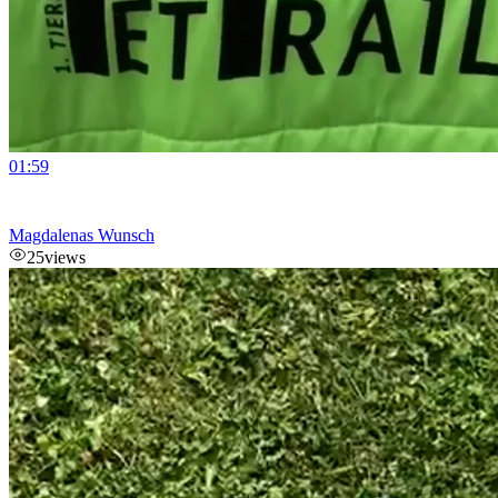
01:59
Magdalenas Wunsch
25
views