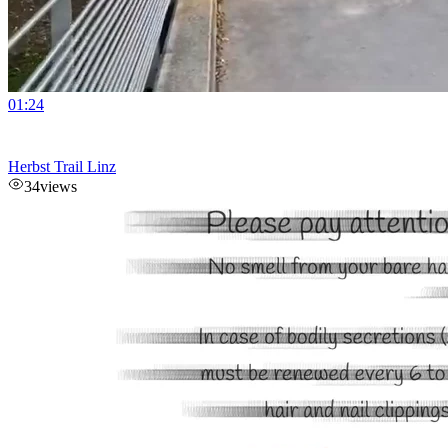
01:24
Herbst Trail Linz
34
views