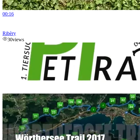
00:16
Ribèry
30
views