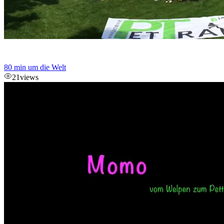
80 min um die Welt
21
views